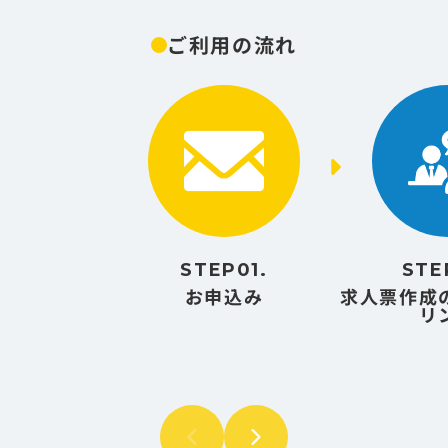
ご利用の流れ
STEP01.
STE
お申込み
求人票作成
リ