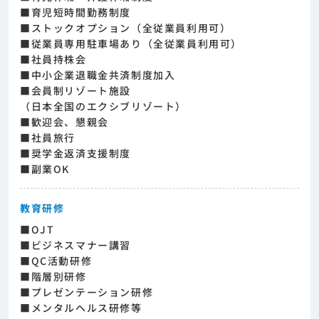
■育児短時間勤務制度
■ストックオプション（全従業員利用可）
■従業員専用駐車場あり（全従業員利用可）
■社員持株会
■中小企業退職金共済制度加入
■会員制リゾート施設
（日本全国のエクシブリゾート）
■歓迎会、懇親会
■社員旅行
■奨学金返済支援制度
■副業OK
教育研修
■OJT
■ビジネスマナー講習
■QC活動研修
■階層別研修
■プレゼンテーション研修
■メンタルヘルス研修等