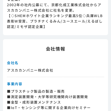
めまずは求人への興味有無を面談等で確認致し
2002年の社内公募にて、京都化成工業株式会社からア
ます。その後正式な求人応募へと進んでいただ
スカカンパニー株式会社に社名を変更。
きます。
【◇SHEMホワイト企業ランキング最高5位◇兵庫WLB
表彰W受賞、プラチナくるみん/ユースエール/えるぼし
認定/ミモザ認定企業】
会社情報
会社名
アスカカンパニー株式会社
事業内容
■プラスチック製品の製造・販売
■測定装置開発・大学等研究機関向け装置開発
■金型・成形装置メンテナンス
■IoT・センシング等に関する企業向けセミナー