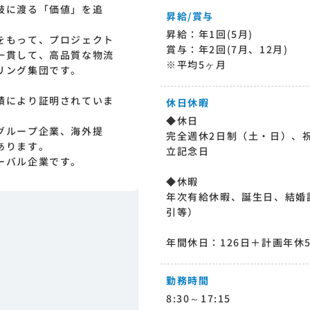
岐に渡る「価値」を追
昇給/賞与
昇給：年1回(5月)
をもって、プロジェクト
賞与：年2回(7月、12月)
一貫して、高品質な物流
※平均5ヶ月
リング集団です。
績により証明されていま
休日休暇
◆休日
グループ企業、海外提
完全週休2日制（土・日）、
あります。
立記念日
ーバル企業です。
◆休暇
年次有給休暇、誕生日、結婚
引等）
年間休日：126日＋計画年休
勤務時間
8:30～17:15