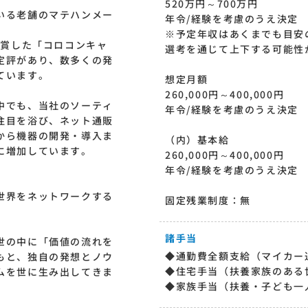
520万円～700万円
いる老舗のマテハンメー
年令/経験を考慮のうえ決定
※予定年収はあくまでも目安
受賞した「コロコンキャ
選考を通じて上下する可能性
定評があり、数多くの発
ています。
想定月額
260,000円～400,000円
中でも、当社のソーティ
年令/経験を考慮のうえ決定
注目を浴び、ネット通販
から機器の開発・導入ま
（内）基本給
に増加しています。
260,000円～400,000円
年令/経験を考慮のうえ決定
世界をネットワークする
固定残業制度：無
諸手当
世の中に「価値の流れを
◆通勤費全額支給（マイカー
もと、独自の発想とノウ
◆住宅手当（扶養家族のある世
ムを世に生み出してきま
◆家族手当（扶養・子ども一人