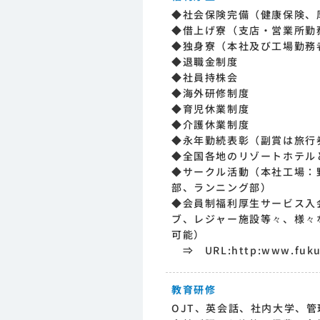
◆社会保険完備（健康保険、
◆借上げ寮（支店・営業所勤
◆独身寮（本社及び工場勤務
◆退職金制度
◆社員持株会
◆海外研修制度
◆育児休業制度
◆介護休業制度
◆永年勤続表彰（副賞は旅行
◆全国各地のリゾートホテル
◆サークル活動（本社工場：
部、ランニング部）
◆会員制福利厚生サービス入
ブ、レジャー施設等々、様々
可能）
⇒ URL:http:www.fukuri
教育研修
OJT、英会話、社内大学、