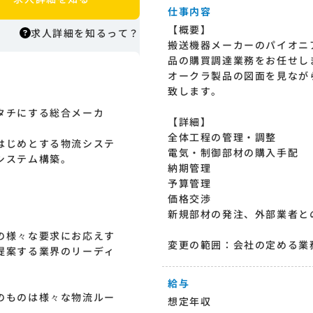
仕事内容
【概要】
求人詳細を知るって？
搬送機器メーカーのパイオニ
品の購買調達業務をお任せし
オークラ製品の図面を見なが
求人詳細を知るって？
致します。
はりまっちエージェントはエージェント
タチにする総合メーカ
型の求人紹介サービスのため、 応募に際
【詳細】
してはまずエージェントとの面談が必要
全体工程の管理・調整
はじめとする物流システ
になります。そのためまずは求人への興
電気・制御部材の購入手配
システム構築。
味有無を面談等で確認致します。その後
納期管理
正式な求人応募へと進んでいただきま
予算管理
す。
価格交渉
新規部材の発注、外部業者と
の様々な要求にお応えす
変更の範囲：会社の定める業
提案する業界のリーディ
給与
のものは様々な物流ルー
想定年収
。