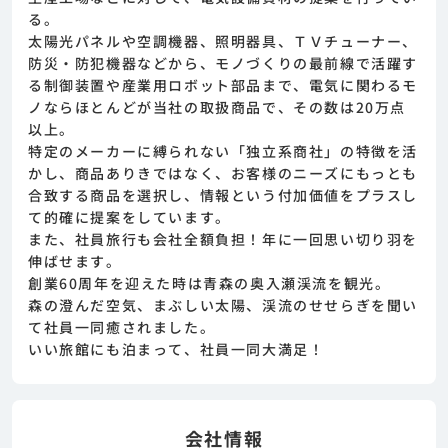
めまずは求人への興味有無を面談等で確認致し
る。
ます。その後正式な求人応募へと進んでいただ
太陽光パネルや空調機器、照明器具、ＴＶチューナー、
きます。
防災・防犯機器などから、モノづくりの最前線で活躍す
る制御装置や産業用ロボット部品まで、電気に関わるモ
ノならほとんどが当社の取扱商品で、その数は20万点
以上。
特定のメーカーに縛られない「独立系商社」の特徴を活
かし、商品ありきではなく、お客様のニーズにもっとも
合致する商品を選択し、情報という付加価値をプラスし
て的確に提案をしています。
また、社員旅行も会社全額負担！年に一回思い切り羽を
伸ばせます。
創業60周年を迎えた時は青森の奥入瀬渓流を観光。
森の澄んだ空気、まぶしい太陽、渓流のせせらぎを聞い
て社員一同癒されました。
いい旅館にも泊まって、社員一同大満足！
会社情報