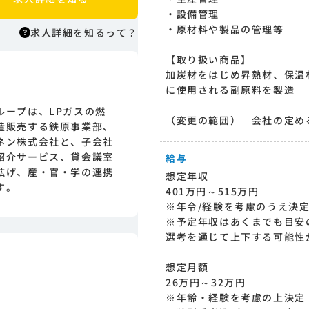
・設備管理
・原材料や製品の管理等
求人詳細を知るって？
【取り扱い商品】
加炭材をはじめ昇熱材、保温
求人詳細を知るって？
に使用される副原料を製造
はりまっちエージェントはエージェント
ループは、LPガスの燃
型の求人紹介サービスのため、 応募に際
（変更の範囲） 会社の定め
造販売する鉄原事業部、
してはまずエージェントとの面談が必要
ネン株式会社と、子会社
になります。そのためまずは求人への興
紹介サービス、貸会議室
給与
味有無を面談等で確認致します。その後
拡げ、産・官・学の連携
正式な求人応募へと進んでいただきま
想定年収
す。
す。
401万円～515万円
※年令/経験を考慮のうえ決
※予定年収はあくまでも目安
選考を通じて上下する可能性
想定月額
26万円～32万円
※年齢・経験を考慮の上決定