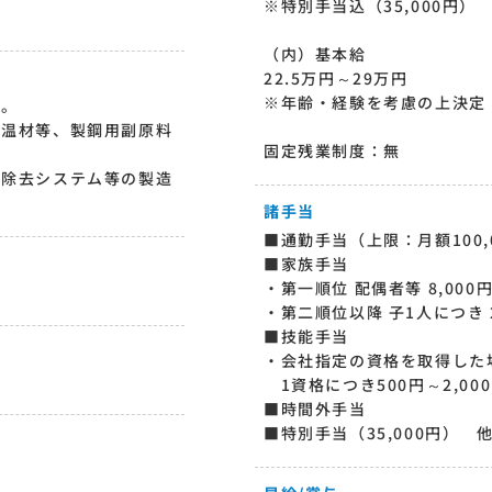
※特別手当込（35,000円）
（内）基本給
22.5万円～29万円
※年齢・経験を考慮の上決定
売。
保温材等、製鋼用副原料
固定残業制度：無
ン除去システム等の製造
諸手当
■通勤手当（上限：月額100,
■家族手当
・第一順位 配偶者等 8,000
・第二順位以降 子1人につき 2
■技能手当
・会社指定の資格を取得した
1資格につき500円～2,00
■時間外手当
■特別手当（35,000円） 