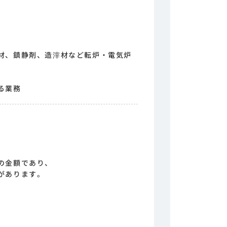
材、鎮静剤、造滓材など転炉・電気炉
る業務
定
の金額であり、
があります。