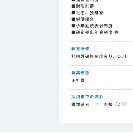
■財形貯蓄
■社宅、独身寮
■労働組合
■永年勤続表彰制度
■確定拠出年金制度 等
教育研修
社内外研修制度有り、OJT
募集形態
正社員
採用までの流れ
書類選考 ⇒ 面接（2回）