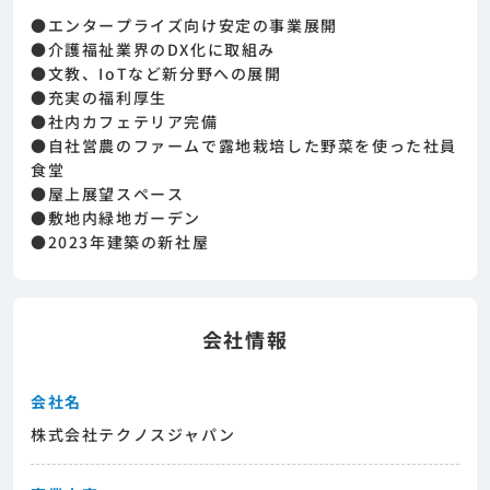
めまずは求人への興味有無を面談等で確認致し
●エンタープライズ向け安定の事業展開
ます。その後正式な求人応募へと進んでいただ
●介護福祉業界のDX化に取組み
きます。
●文教、IoTなど新分野への展開
●充実の福利厚生
●社内カフェテリア完備
●自社営農のファームで露地栽培した野菜を使った社員
食堂
●屋上展望スペース
●敷地内緑地ガーデン
●2023年建築の新社屋
会社情報
会社名
株式会社テクノスジャパン