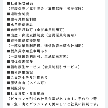
■社会保険完備
（健康保険／厚生年金／雇用保険／労災保険）
■退職金制度
■慶弔見舞金制度
■永年勤続表彰
■自転車通勤可（全従業員利用可）
■出産・育児支援制度（全従業員利用可）
■資格取得支援制度
（一部従業員利用可、通信教育半額会社補助）
■従業員専用駐車場あり
（一部従業員利用可、車通勤者対象）
■団体傷害保険
■福利厚生サービス（会員制割引サービス）
■福利厚生施設
■会員制ホテル利用あり
■服装自由（ネイル可）
■制服貸与
■社員食堂・食事補助
（ビュッフェ形式の社員食堂があります。手作りで野
菜・魚・肉とバランスよく美味しいと社員に評判です。