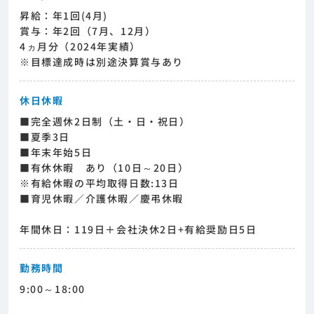
昇給：年1回(4月)
賞与：年2回（7月、12月）
4ヵ月分（2024年実績）
※目標達成時は別途決算賞与あり
休日休暇
■完全週休2日制（土・日・祝日）
■夏季3日
■年末年始5日
■有休休暇 あり（10日～20日）
※有給休暇の平均取得日数:13日
■育児休暇／介護休暇／慶弔休暇
年間休日：119日＋会社決休2日+有給奨励日5日
勤務時間
9:00～18:00