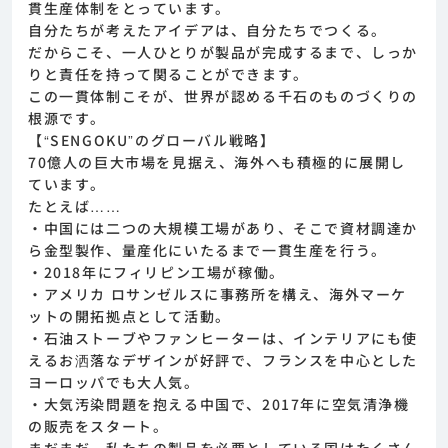
貫生産体制をとっています。
めまずは求人への興味有無を面談等で確認致し
自分たちが考えたアイデアは、自分たちでつくる。
ます。その後正式な求人応募へと進んでいただ
だからこそ、一人ひとりが製品が完成するまで、しっか
きます。
りと責任を持って関ることができます。
この一貫体制こそが、世界が認める千石のものづくりの
根源です。
【“SENGOKU”のグローバル戦略】
70億人の巨大市場を見据え、海外へも積極的に展開し
ています。
たとえば……
・中国には二つの大規模工場があり、そこで資材調達か
ら金型製作、量産化にいたるまで一貫生産を行う。
・2018年にフィリピン工場が稼働。
・アメリカ ロサンゼルスに事務所を構え、海外マーケ
ットの開拓拠点として活動。
・石油ストーブやファンヒーターは、インテリアにも使
えるお洒落なデザインが好評で、フランスを中心とした
ヨーロッパでも大人気。
・大気汚染問題を抱える中国で、2017年に空気清浄機
の販売をスタート。
まだまだ、私たちの製品を必要としている国はたくさん