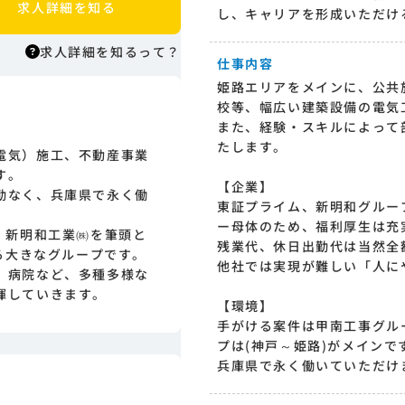
求人詳細を知る
し、キャリアを形成いただけ
求人詳細を知るって？
仕事内容
姫路エリアをメインに、公共
校等、幅広い建築設備の電気
求人詳細を知るって？
また、経験・スキルによって
はりまっちエージェントはエージェント
たします。
電気）施工、不動産事業
型の求人紹介サービスのため、 応募に際
す。
してはまずエージェントとの面談が必要
【企業】
勤なく、兵庫県で永く働
になります。そのためまずは求人への興
東証プライム、新明和グルー
味有無を面談等で確認致します。その後
ー母体のため、福利厚生は充
、新明和工業㈱を筆頭と
正式な求人応募へと進んでいただきま
残業代、休日出勤代は当然全
える大きなグループです。
す。
他社では実現が難しい「人に
、病院など、多種多様な
揮していきます。
【環境】
手がける案件は甲南工事グル
プは(神戸～姫路)がメインで
兵庫県で永く働いていただけ