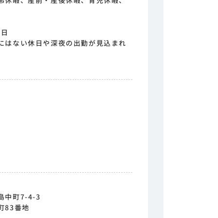
弔休暇、産前・産後休暇、育児休暇、
5日
にはない休日や深夜の出勤が見込まれ
中町7-4-3
町83番地