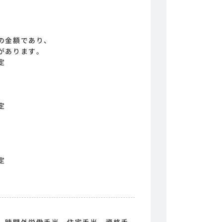
の金額であり、
があります。
定
定
定