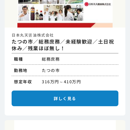
日本丸天醤油株式会社
たつの市／総務庶務／未経験歓迎／土日祝
休み／残業ほぼ無し！
職種
総務庶務
勤務地
たつの市
想定年収
316万円～410万円
詳しく見る