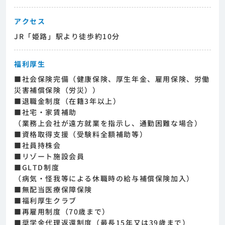
アクセス
JR「姫路」駅より徒歩約10分
福利厚生
■社会保険完備（健康保険、厚生年金、雇用保険、労働
災害補償保険（労災））
■退職金制度（在籍3年以上）
■社宅・家賃補助
（業務上会社が遠方就業を指示し、通勤困難な場合）
■資格取得支援（受験料全額補助等）
■社員持株会
■リゾート施設会員
■GLTD制度
（病気・怪我等による休職時の給与補償保険加入）
■無配当医療保障保険
■福利厚生クラブ
■再雇用制度（70歳まで）
■奨学金代理返還制度（最長15年又は39歳まで）