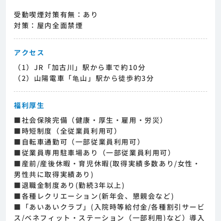
受動喫煙対策有無：あり
対策：屋内全面禁煙
アクセス
（1）JR「加古川」駅から車で約10分
（2）山陽電車「亀山」駅から徒歩約3分
福利厚生
■社会保険完備（健康・厚生・雇用・労災）
■時短制度（全従業員利用可）
■自転車通勤可（一部従業員利用可）
■従業員専用駐車場あり（一部従業員利用可）
■産前/産後休暇・育児休暇(取得実績多数あり/女性・
男性共に取得実績あり)
■退職金制度あり(勤続3年以上)
■各種レクリエーション(新年会、懇親会など)
■「あいあいクラブ」(入院時等給付金/各種割引サービ
ス/ベネフィット・ステーション（一部利用)など）導入