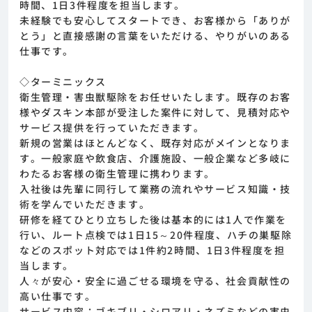
時間、1日3件程度を担当します。
未経験でも安心してスタートでき、お客様から「ありが
とう」と直接感謝の言葉をいただける、やりがいのある
仕事です。
◇ターミニックス
衛生管理・害虫獣駆除をお任せいたします。既存のお客
様やダスキン本部が受注した案件に対して、見積対応や
サービス提供を行っていただきます。
新規の営業はほとんどなく、既存対応がメインとなりま
す。一般家庭や飲食店、介護施設、一般企業など多岐に
わたるお客様の衛生管理に携わります。
入社後は先輩に同行して業務の流れやサービス知識・技
術を学んでいただきます。
研修を経てひとり立ちした後は基本的には1人で作業を
行い、ルート点検では1日15～20件程度、ハチの巣駆除
などのスポット対応では1件約2時間、1日3件程度を担
当します。
人々が安心・安全に過ごせる環境を守る、社会貢献性の
高い仕事です。
サービス内容：ゴキブリ・シロアリ・ネズミなどの害虫