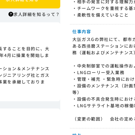
・相手の発言に対する理解力
・チームワークを重視する基
求人詳細を知るって？
・柔軟性を備えていること
仕事内容
求人詳細を知るって？
大阪ガスGの弊社にて、都市
はりまっちエージェントはエージェント
ある西播磨ステーションにお
長することを目的に、大
型の求人紹介サービスのため、 応募に際
務（運転およびメンテナンス
0年4月に操業を開始しま
してはまずエージェントとの面談が必要
になります。そのためまずは求人への興
・中央制御室での運転操作お
ーション＆メンテナンス
味有無を面談等で確認致します。その後
・LNGローリー受入業務
ンジニアリング社とガス
正式な求人応募へと進んでいただきま
・管理・補充 ・緊急時にお
事業を承継しておりま
す。
・設備のメンテナンス（計画
等）
・設備の不具合発生時におけ
・LNGサテライト基地の稼
（変更の範囲） 会社の定め