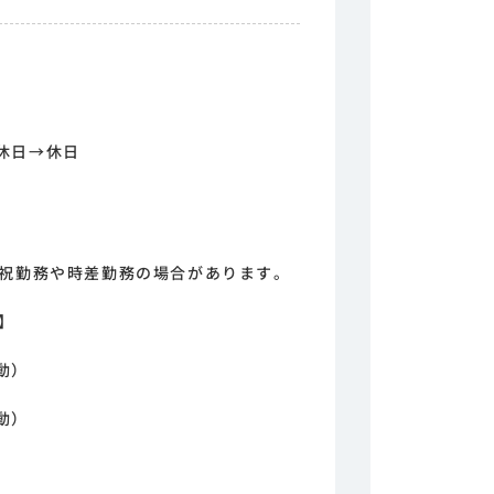
休日→休日
日祝勤務や時差勤務の場合があります。
】
動）
動）