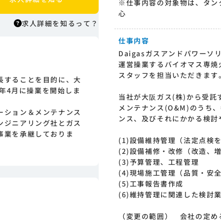
※仕事内容の対象物は、タン
心
求人詳細を知るって？
仕事内容
Daigasガスアンドパワー
求人詳細を知るって？
運営操業するバイオマス専焼火
はりまっちエージェントはエージェント
スタッフを担当いただきます
長することを目的に、大
型の求人紹介サービスのため、 応募に際
0年4月に操業を開始しま
してはまずエージェントとの面談が必要
当社が大阪ガス(株)から受
になります。そのためまずは求人への興
メンテナンス(O&M)のうち
ーション＆メンテナンス
味有無を面談等で確認致します。その後
ンス、及びそれにかかる検討
ンジニアリング社とガス
正式な求人応募へと進んでいただきま
事業を承継しておりま
す。
(1)設備維持管理（法定点検
(2)設備補修・改修（改造、
(3)予算管理、工程管理
(4)現場施工管理（品質・安
(5)工事報告書作成
(6)維持管理に関連した検討
（変更の範囲） 会社の定め