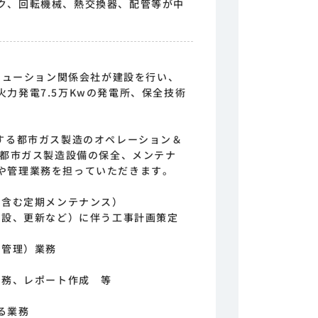
ク、回転機械、熱交換器、配管等が中
ソリューション関係会社が建設を行い、
力発電7.5万Kwの発電所、保全技術
。
託する都市ガス製造のオペレーション＆
、都市ガス製造設備の保全、メンテナ
や管理業務を担っていただきます。
を含む定期メンテナンス）
増設、更新など）に伴う工事計画策定
全管理）業務
業務、レポート作成 等
る業務