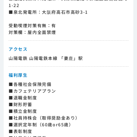
1-22
■泉北発電所：大阪府高石市高砂3-1
受動喫煙対策有無：有
対策欄：屋内全面禁煙
アクセス
山陽電鉄 山陽電鉄本線 「妻鹿」駅
福利厚生
■各種社会保険完備
■カフェテリアプラン
■退職金制度
■財形貯蓄
■積立金制度
■社員持株会（取得奨励金あり）
■選択定年制（60歳or65歳）
■表彰制度