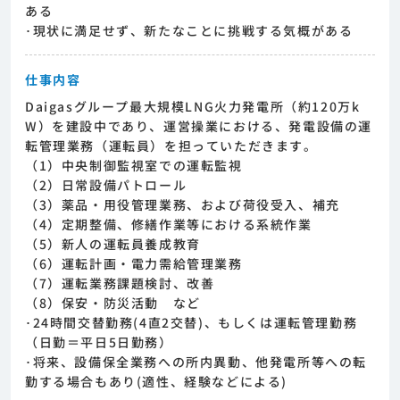
ある
･現状に満足せず、新たなことに挑戦する気概がある
仕事内容
Daigasグループ最大規模LNG火力発電所（約120万k
W）を建設中であり、運営操業における、発電設備の運
転管理業務（運転員）を担っていただきます。
（1）中央制御監視室での運転監視
（2）日常設備パトロール
（3）薬品・用役管理業務、および荷役受入、補充
（4）定期整備、修繕作業等における系統作業
（5）新人の運転員養成教育
（6）運転計画・電力需給管理業務
（7）運転業務課題検討、改善
（8）保安・防災活動 など
･24時間交替勤務(4直2交替)、もしくは運転管理勤務
（日勤＝平日5日勤務）
･将来、設備保全業務への所内異動、他発電所等への転
勤する場合もあり(適性、経験などによる)