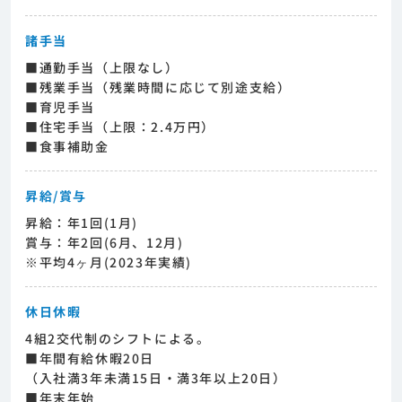
諸手当
■通勤手当（上限なし）
■残業手当（残業時間に応じて別途支給）
■育児手当
■住宅手当（上限：2.4万円）
■食事補助金
昇給/賞与
昇給：年1回(1月)
賞与：年2回(6月、12月)
※平均4ヶ月(2023年実績)
休日休暇
4組2交代制のシフトによる。
■年間有給休暇20日
（入社満3年未満15日・満3年以上20日）
■年末年始