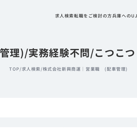
求人検索
転職をご検討の方
兵庫へのU
車管理)/実務経験不問/こつこ
TOP
/
求人検索
/
株式会社新興商運｜営業職 (配車管理)