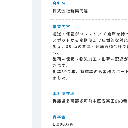
会社名
株式会社新興商運
事業内容
運送×保管がワンストップ 倉庫を持
スポットから定期便まで圧倒的な対
加え、3拠点の倉庫・延床面積合計で約
つ、
集荷～保管～物流加工～出荷～配達
きます。
創業50余年、製造業のお客様のパー
ました。
本社所在地
兵庫県多可郡多可町中区安楽田663番
資本金
1,000万円