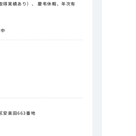
取得実績あり）、 慶弔休暇、年次有
加中
安楽田663番地