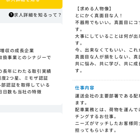
【求める人物像】
求人詳細を知るって？
とにかく真面目な人！
不器用でもいい。真面目にコ
す。
求人詳細を知るって？
大事にしていることは何が出
す。
はりまっちエージェントはエージェント
今、出来なくてもいい、これ
で増収の成長企業
型の求人紹介サービスのため、 応募に際
真面目な人が損をしない、真
取扱事業とのシナジーで
してはまずエージェントとの面談が必要
共に悩み、共に学び、共に成
になります。そのためまずは求人への興
す。
の長年にわたる取引実績
味有無を面談等で確認致します。その後
制度2つ星、ミモザ認証
正式な求人応募へと進んでいただきま
外部認証を取得している
す。
仕事内容
日日数も当社の特徴
運送会社の主要部署である配
ます。
配車業務とは、荷物を運んで
チングするお仕事。
ニーズがマッチしたお客様同
担ってもらいます。