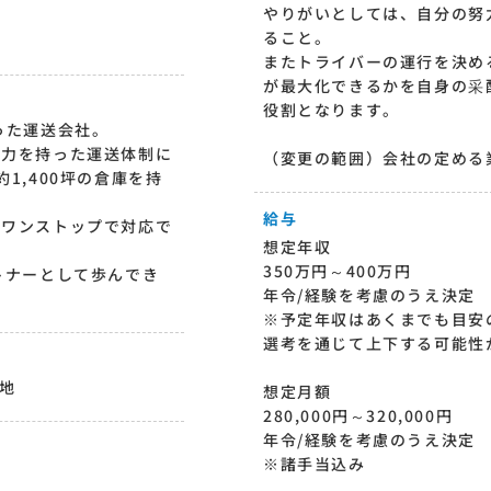
やりがいとしては、自分の努
ること。
またトライバーの運行を決め
が最大化できるかを自身の采
役割となります。
った運送会社。
応力を持った運送体制に
（変更の範囲）会社の定める
1,400坪の倉庫を持
給与
がワンストップで対応で
想定年収
350万円～400万円
トナーとして歩んでき
年令/経験を考慮のうえ決定
※予定年収はあくまでも目安
選考を通じて上下する可能性
地
想定月額
280,000円～320,000円
年令/経験を考慮のうえ決定
※諸手当込み