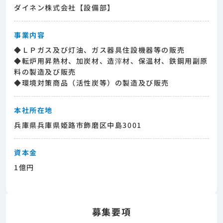
ージェントとの面談が必要になります。そのた
ダイネン株式会社【設備部】
めまずは求人への興味有無を面談等で確認致し
ます。その後正式な求人応募へと進んでいただ
きます。
事業内容
◆ＬＰガス及び灯油、ガス器具住設機器等の販売
◆転炉用昇熱材、加炭材、造滓材、保温材、鉄鋼用副原
料の製造及び販売
◆環境対策商品（活性炭等）の製造及び販売
本社所在地
兵庫県兵庫県姫路市飾磨区中島3001
資本金
1億円
募集要項