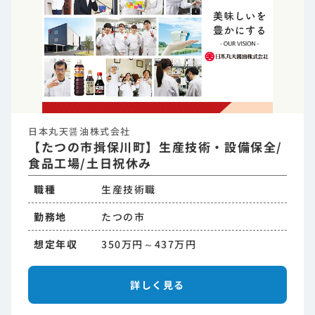
日本丸天醤油株式会社
【たつの市揖保川町】生産技術・設備保全/
食品工場/土日祝休み
職種
生産技術職
勤務地
たつの市
想定年収
350万円～437万円
詳しく見る