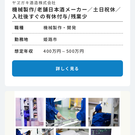
ヤヱガキ酒造株式会社
機械製作/老舗日本酒メーカー／土日祝休／
入社後すぐの有休付与/残業少
職種
機械製作・開発
勤務地
姫路市
想定年収
400万円～500万円
詳しく見る