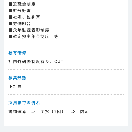
■退職金制度
■財形貯蓄
■社宅、独身寮
■労働組合
■永年勤続表彰制度
■確定拠出年金制度 等
教育研修
社内外研修制度有り、OJT
募集形態
正社員
採用までの流れ
書類選考 ⇒ 面接（2回） ⇒ 内定