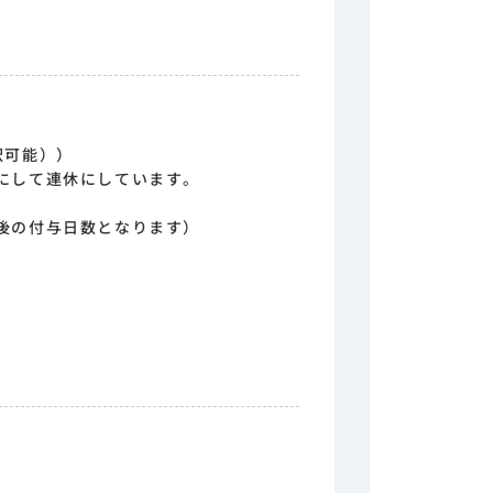
択可能））
にして連休にしています。
後の付与日数となります）