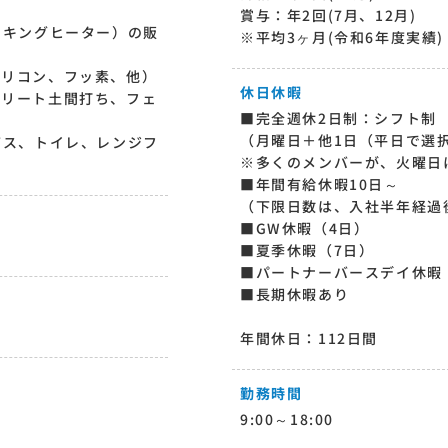
賞与：年2回(7月、12月)
ッキングヒーター）の販
※平均3ヶ月(令和6年度実績)
シリコン、フッ素、他）
休日休暇
クリート土間打ち、フェ
■完全週休2日制：シフト制
（月曜日＋他1日（平日で選
バス、トイレ、レンジフ
※多くのメンバーが、火曜日
■年間有給休暇10日～
（下限日数は、入社半年経過
■GW休暇（4日）
■夏季休暇（7日）
■パートナーバースデイ休暇
■長期休暇あり
年間休日：112日間
勤務時間
9:00～18:00