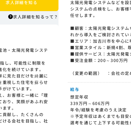
求人詳細を知る
太陽光発電システムなどを設
システムの点検をし、お客様
任せします。
求人詳細を知るって？
■顧客：太陽光発電システム
れから導入をご検討されてい
求人詳細を知るって？
■エリア：加古川市を中心に
はりまっちエージェントはエージェント
■営業スタイル：新規4割、
電池・太陽光発電システ
型の求人紹介サービスのため、 応募に際
■提供サービス：太陽光発電
してはまずエージェントとの面談が必要
■受注金額：200～300万円
目指し、可能性に制限を
になります。そのためまずは求人への興
進化を続けています。
味有無を面談等で確認致します。その後
（変更の範囲） ：会社の定
単に見た目だけを綺麗に
正式な求人応募へと進んでいただきま
を重視した住宅を蘇らせ
す。
手がけています。
給与
え、お客様と一緒に「理
想定年収
ており、笑顔があふれ安
339万円～606万円
います。
年令/経験を考慮のうえ決定
に貢献し、たくさんの
※予定年収はあくまでも目安
だける会社を目指し、社
選考を通じて上下する可能性