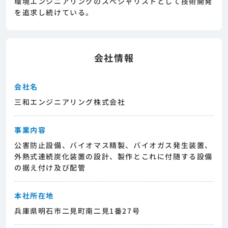
環境エンジニアリングのスぺシャリストとして技術開発
めまずは求人への興味有無を面談等で確認致し
を追求し続けている。
ます。その後正式な求人応募へと進んでいただ
きます。
会社情報
会社名
三和エンジニアリング株式会社
事業内容
公害防止設備、バイオマス精製、バイオガス発生装置、
外熱式連続炭化装置の設計、製作とこれに付随する設備
の据え付け及び配管
本社所在地
兵庫県明石市二見町南二見1番27号