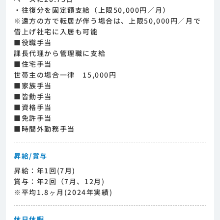
・往復分を固定額支給（上限50,000円／月）
※遠方の方で転居が伴う場合は、上限50,000円／月で
借上げ社宅に入居も可能
■役職手当
課長代理から管理職に支給
■住宅手当
世帯主の場合一律 15,000円
■家族手当
■皆勤手当
■資格手当
■免許手当
■時間外勤務手当
昇給/賞与
昇給：年1回(7月)
賞与：年2回（7月、12月)
※平均1.8ヶ月(2024年実績)
休日休暇