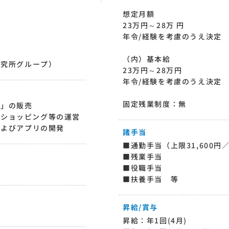
想定月額
23万円～28万 円
年令/経験を考慮のうえ決定
（内）基本給
研究所グループ）
23万円～28万円
年令/経験を考慮のうえ決定
固定残業制度：無
ボ」の販売
o!ショッピング等の運営
およびアプリの開発
諸手当
■通勤手当（上限31,600円
■残業手当
■役職手当
■扶養手当 等
昇給/賞与
昇給：年1回(4月)