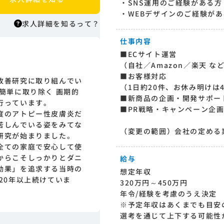
・SNS運用のご経験がある方
・WEBデザインのご経験があ
求人詳細を知るって？
仕事内容
■ECサイト運営
求人詳細を知るって？
（自社／Amazon／楽天 な
はりまっちエージェントはエージェント
■お客様対応
改善研究に取り組んでい
型の求人紹介サービスのため、 応募に際
（1日約20件、お休み明けは
簡単に取り除く 画期的
してはまずエージェントとの面談が必要
■新商品の企画・開発サポー
行っています。
になります。そのためまずは求人への興
■PR戦略・キャンペーン企
度のアトピー性皮膚炎だ
味有無を面談等で確認致します。その後
苦しんでいる姿をみてな
正式な求人応募へと進んでいただきま
（変更の範囲）会社の定める
研究が始まりました。
す。
全ての家庭で安心して使
からこそしっかりとダニ
給与
効果」を追求する当時の
想定年収
20年以上続けていま
320万円～450万円
年令/経験を考慮のうえ決定
※予定年収はあくまでも目安
選考を通じて上下する可能性