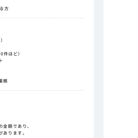
る方
ど）
40件ほど）
ト
画
業務
の金額であり、
があります。