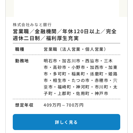
株式会社みなと銀行
営業職／金融機関／年休120日以上／完全
週休二日制／福利厚生充実
職種
営業職（法人営業・個人営業）
勤務地
明石市・加古川市・西脇市・三木
市・高砂市・小野市・加西市・加東
市・多可町・稲美町・播磨町・姫路
市・相生市・たつの市・赤穂市・宍
粟市・福崎町・神河町・市川町・太
子町・上郡町・佐用町・神戸市
想定年収
409万円～700万円
詳しく見る