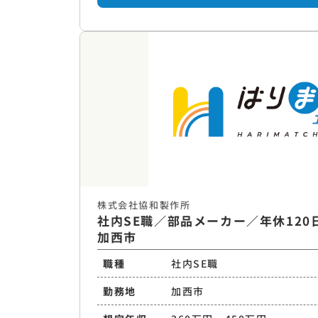
株式会社協和製作所
社内SE職／部品メーカー／年休120
加西市
職種
社内SE職
勤務地
加西市