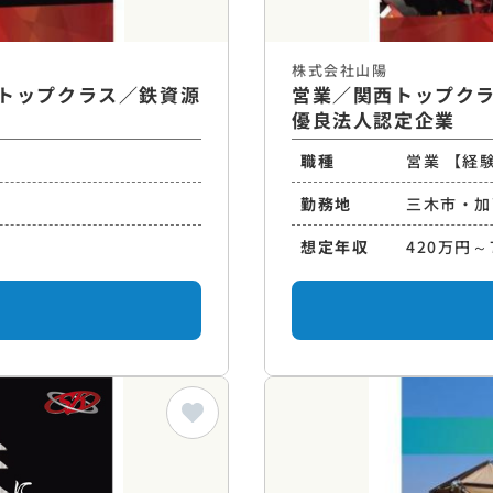
株式会社山陽
トップクラス／鉄資源
営業／関西トップク
優良法人認定企業
職種
営業 【経
勤務地
三木市・加
想定年収
420万円～