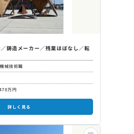
職／鋳造メーカー／残業ほぼなし／転
機械技術職
470万円
詳しく見る