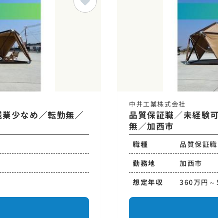
中井工業株式会社
残業少なめ／転勤無／
品質保証職／未経験
無／加西市
職種
品質保証職
勤務地
加西市
想定年収
360万円～