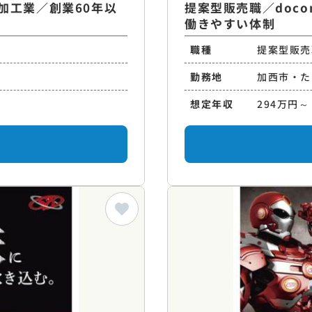
加工業／創業60年以
提案型販売職／doc
働きやすい体制
職種
提案型販売
勤務地
加西市・た
想定年収
294万円～