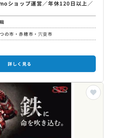
omoショップ運営／年休120日以上／
職
つの市・赤穂市・宍粟市
詳しく見る