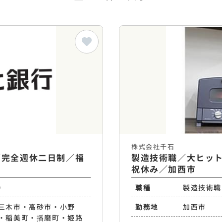
株式会社千石
／完全週休二日制／福
製造技術職／大ヒット
祝休み／加西市
）
職種
製造技術職
三木市・高砂市・小野
勤務地
加西市
・稲美町・播磨町・姫路