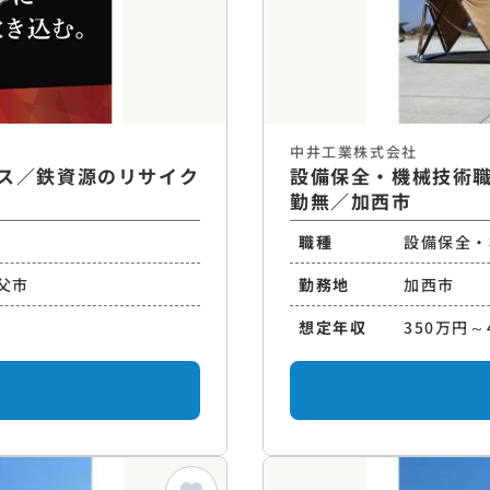
中井工業株式会社
ス／鉄資源のリサイク
設備保全・機械技術
勤無／加西市
職種
設備保全・
父市
勤務地
加西市
想定年収
350万円～