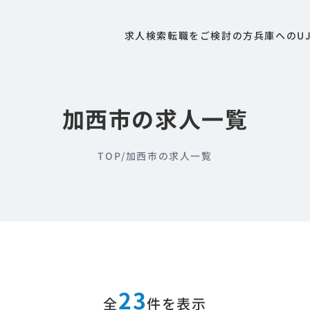
求人検索
転職をご検討の方
兵庫へのU
加西市の求人一覧
TOP
/
加西市の求人一覧
23
全
件を表示