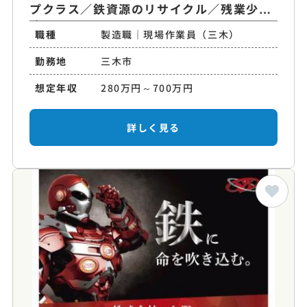
プクラス／鉄資源のリサイクル／残業少な
め
職種
製造職｜現場作業員（三木）
勤務地
三木市
想定年収
280万円～700万円
詳しく見る