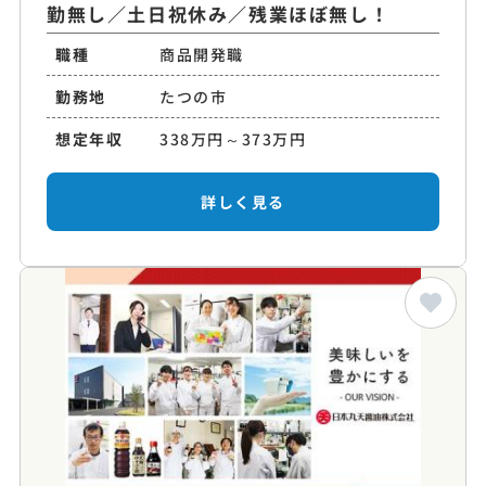
勤無し／土日祝休み／残業ほぼ無し！
職種
商品開発職
勤務地
たつの市
想定年収
338万円～373万円
詳しく見る