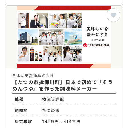
日本丸天醤油株式会社
【たつの市揖保川町】日本で初めて『そう
めんつゆ』を作った調味料メーカー
職種
物流管理職
勤務地
たつの市
想定年収
344万円～414万円