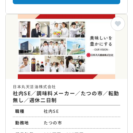
日本丸天醤油株式会社
社内SE／調味料メーカー／たつの市／転勤
無し／週休二日制
職種
社内SE
勤務地
たつの市