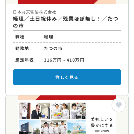
日本丸天醤油株式会社
経理／土日祝休み／残業ほぼ無し！／たつ
の市
職種
経理
勤務地
たつの市
想定年収
316万円～410万円
詳しく見る