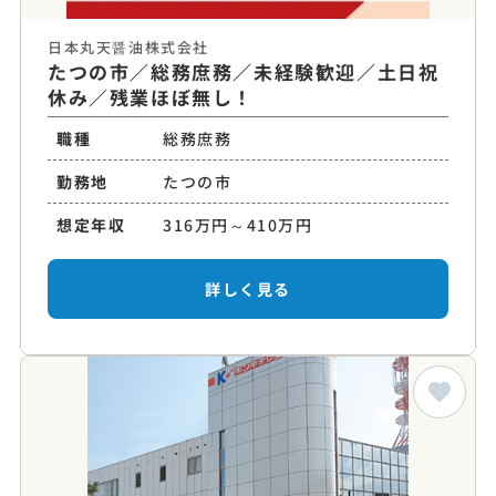
日本丸天醤油株式会社
たつの市／総務庶務／未経験歓迎／土日祝
休み／残業ほぼ無し！
職種
総務庶務
勤務地
たつの市
想定年収
316万円～410万円
詳しく見る