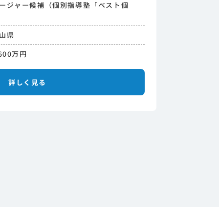
ージャー候補（個別指導塾「ベスト個
職種
勤務地
山県
想定年収
600万円
詳しく見る