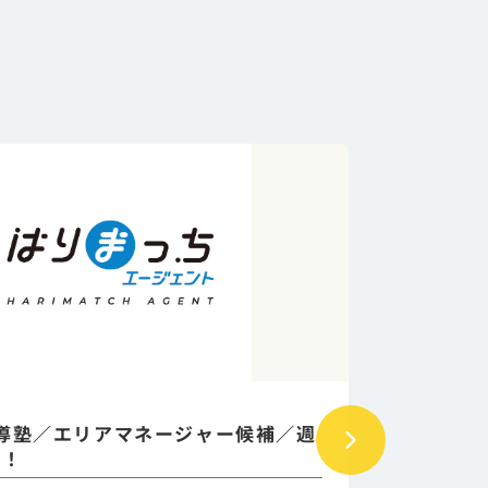
坂上建設
導塾／エリアマネージャー候補／週
営業職
め！
120日