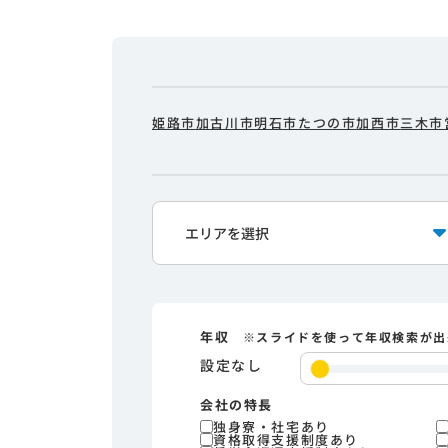
姫路市
加古川市
明石市
たつの市
加西市
三木市
年収
※スライドを使って年収検索が出
設定なし
会社の特長
独身寮・社宅あり
資格取得支援制度あり