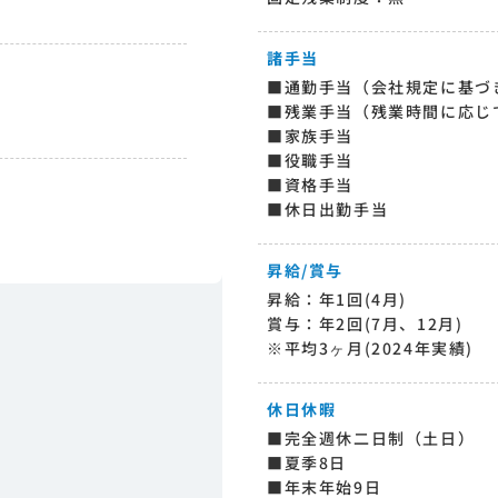
諸手当
■通勤手当（会社規定に基づ
■残業手当（残業時間に応じ
■家族手当
■役職手当
■資格手当
■休日出勤手当
昇給/賞与
昇給：年1回(4月)
賞与：年2回(7月、12月)
※平均3ヶ月(2024年実績)
休日休暇
■完全週休二日制（土日）
■夏季8日
■年末年始9日