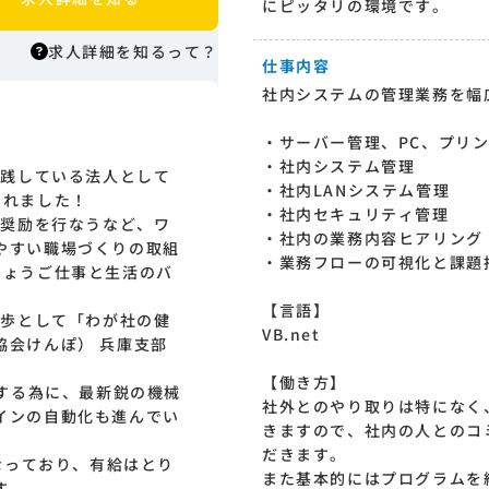
にピッタリの環境です。
求人詳細を知るって？
仕事内容
社内システムの管理業務を幅
求人詳細を知るって？
・サーバー管理、PC、プリ
はりまっちエージェントはエージェント
・社内システム管理
実践している法人として
型の求人紹介サービスのため、 応募に際
・社内LANシステム管理
されました！
してはまずエージェントとの面談が必要
・社内セキュリティ管理
得奨励を行なうなど、ワ
になります。そのためまずは求人への興
・社内の業務内容ヒアリング
やすい職場づくりの取組
味有無を面談等で確認致します。その後
・業務フローの可視化と課題
ひょうご仕事と生活のバ
正式な求人応募へと進んでいただきま
す。
【言語】
一歩として「わが社の健
VB.net
協会けんぽ） 兵庫支部
【働き方】
産する為に、最新鋭の機械
社外とのやり取りは特になく
インの自動化も進んでい
きますので、社内の人とのコ
だきます。
となっており、有給はとり
また基本的にはプログラムを
す。