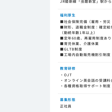
JR姫新線「播磨新宮」駅から
福利厚生
■社会保険完備（雇用・労災
■財形、退職金制度：確定給
（勤続年数1年以上）
■定年60歳、再雇用制度あり
■育児休業、介護休業
■GLTB制度
■工場内自動販売機割引制度
教育研修
・OJT
・オンライン英会話の受講料
・各種資格取得サポート制度
募集形態
正社員