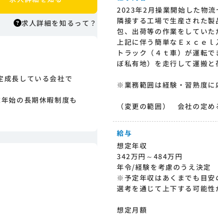
2023年2月操業開始した物
隣接する工場で生産された製
求人詳細を知るって？
包、出荷等の作業をしていた
上記に伴う簡単なＥｘｃｅｌ
トラック（４ｔ車）が運転で
求人詳細を知るって？
ぼ私有地）を走行して運搬と
はりまっちエージェントはエージェント
定成長している会社で
型の求人紹介サービスのため、 応募に際
※業務範囲は経験・習熟度に
してはまずエージェントとの面談が必要
末年始の長期休暇制度も
になります。そのためまずは求人への興
（変更の範囲） 会社の定め
味有無を面談等で確認致します。その後
正式な求人応募へと進んでいただきま
給与
す。
想定年収
342万円～484万円
年令/経験を考慮のうえ決定
※予定年収はあくまでも目安
選考を通じて上下する可能性
場
想定月額