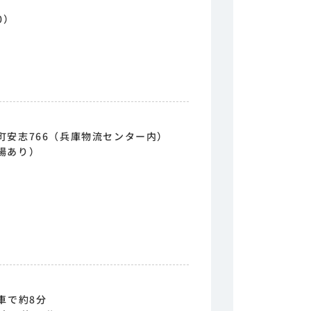
0）
町安志766（兵庫物流センター内）
場あり）
車で約8分