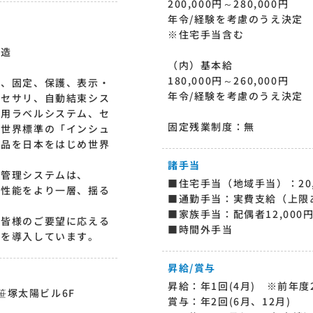
200,000円～280,000円
年令/経験を考慮のうえ決定
※住宅手当含む
製造
（内）基本給
180,000円～260,000円
束、固定、保護、表示・
年令/経験を考慮のうえ決定
クセサリ、自動結束シス
別用ラベルシステム、セ
固定残業制度：無
、世界標準の「インシュ
製品を日本をはじめ世界
諸手当
質管理システムは、
■住宅手当（地域手当）：20,
高性能をより一層、揺る
■通勤手当：実費支給（上限あ
■家族手当：配偶者12,000円
う皆様のご要望に応える
■時間外手当
ムを導入しています。
昇給/賞与
昇給：年1回(4月) ※前年度2
産笹塚太陽ビル6F
賞与：年2回(6月、12月)