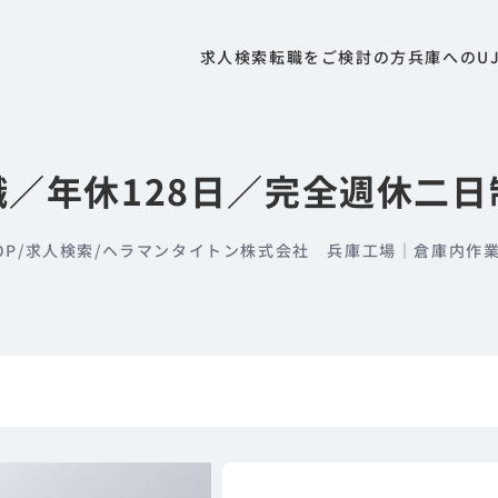
求人検索
転職をご検討の方
兵庫へのU
／年休128日／完全週休二
OP
/
求人検索
/
ヘラマンタイトン株式会社 兵庫工場｜倉庫内作