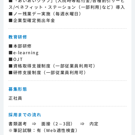
■「あいあいクラブ」(入院時等給付金/各種割引サービ
ス/ベネフィット・ステーション（一部利用)など）導入
■ノー残業デー実施（毎週水曜日）
■企業型確定拠出年金
教育研修
■本部研修
■e-learning
■OJT
■資格取得支援制度（一部従業員利用可）
■研修支援制度（一部従業員利用可）
募集形態
正社員
採用までの流れ
書類選考 ⇒ 面接（2～3回） ⇒ 内定
※筆記試験：有（Web適性検査）