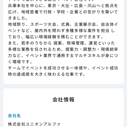
ージェントとの面談が必要になります。そのた
兵庫本社を中心に、東京・大阪・広島・岡山へと拠点を
めまずは求人への興味有無を面談等で確認致し
広げ、地域密着で行政・学校・企業との繋がりを築いて
ます。その後正式な求人応募へと進んでいただ
きました。
きます。
地域祭り、スポーツ大会、式典、企業展示会、自治体イ
ベントなど、屋内外を問わず多種多様な案件を担当 し
ており、幅広い現場経験を積むことができます。
また、若手のうちから 提案、現場管理、運営といった
多様な業務を任されるため、提案力・調整力・現場統率
力など、イベント業界で通用するマルチスキルが身につ
く環境です。
チームでイベントを成功させる一体感や、イベント成功
時の達成感を大きく味わえる仕事です。
会社情報
会社名
株式会社ユニオンアルファ