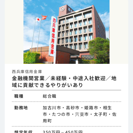
西兵庫信用金庫
金融機関営業／未経験・中途入社歓迎／地
域に貢献できるやりがいあり
職種
総合職
勤務地
加古川市・高砂市・姫路市・相生
市・たつの市・宍粟市・太子町・佐
用町
想定年収
350万円～450万円